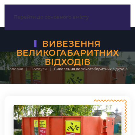
МЕНЮ
Перейти до основного вмісту
ВИВЕЗЕННЯ
ВЕЛИКОГАБАРИТНИХ
ВІДХОДІВ
Головна
Послуги
Вивезення великогабаритних відходів