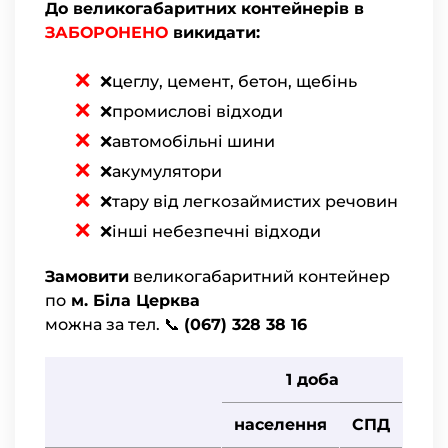
До великогабаритних контейнерів в
ЗАБОРОНЕНО
викидати:
❌цеглу, цемент, бетон, щебінь
❌промислові відходи
❌автомобільні шини
❌акумулятори
❌тару від легкозаймистих речовин
❌інші небезпечні відходи
Замовити
великогабаритний контейнер
по
м. Біла Церква
можна за тел. 📞
(067) 328 38 16
1 доба
населення
СПД