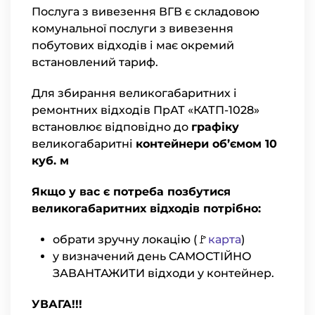
Послуга з вивезення ВГВ є складовою
комунальної послуги з вивезення
побутових відходів і має окремий
встановлений тариф.
Для збирання великогабаритних і
ремонтних відходів ПрАТ «КАТП-1028»
встановлює відповідно до
графіку
великогабаритні
контейнери об’ємом 10
куб. м
Якщо у вас є потреба позбутися
великогабаритних відходів потрібно:
обрати зручну локацію (🚩
карта
)
у визначений день САМОСТІЙНО
ЗАВАНТАЖИТИ відходи у контейнер.
УВАГА!!!