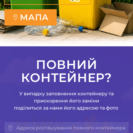
МАПА
ПОВНИЙ
КОНТЕЙНЕР?
У випадку заповнення контейнеру та
прискорення його заміни
поділиться за нами його адресою та фото