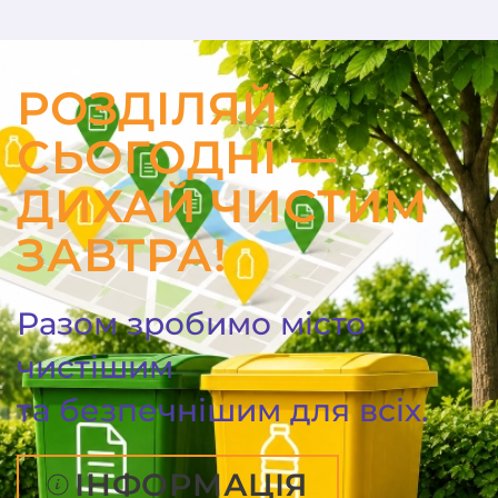
РОЗДІЛЯЙ
СЬОГОДНІ —
ДИХАЙ ЧИСТИМ
ЗАВТРА!
Разом зробимо місто
чистішим
та безпечнішим для всіх.
ІНФОРМАЦІЯ